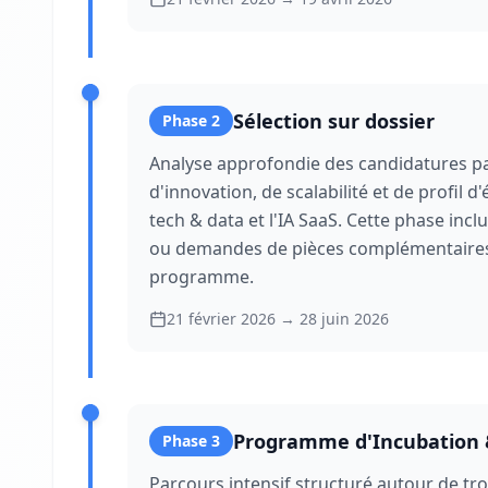
Sélection sur dossier
Phase
2
Analyse approfondie des candidatures par
d'innovation, de scalabilité et de profil 
tech & data et l'IA SaaS. Cette phase incl
ou demandes de pièces complémentaires) 
programme.
21 février 2026
→
28 juin 2026
Programme d'Incubation
Phase
3
Parcours intensif structuré autour de tr