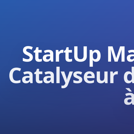
StartUp Ma
Catalyseur d
à