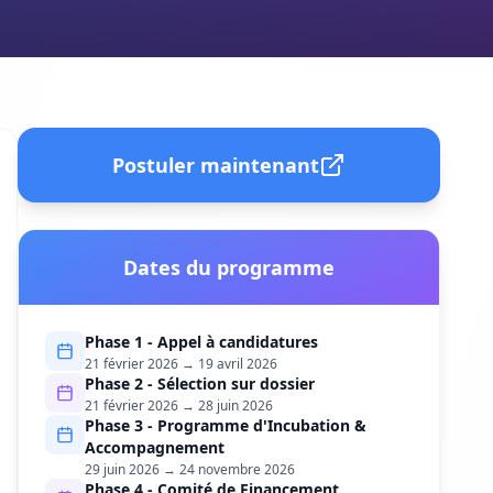
Postuler maintenant
Dates du programme
Phase
1
-
Appel à candidatures
21 février 2026
→
19 avril 2026
Phase
2
-
Sélection sur dossier
21 février 2026
→
28 juin 2026
Phase
3
-
Programme d'Incubation &
Accompagnement
29 juin 2026
→
24 novembre 2026
Phase
4
-
Comité de Financement