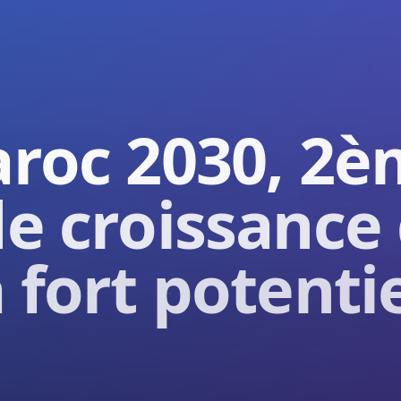
roc 2030, 2èm
e croissance
 fort potenti