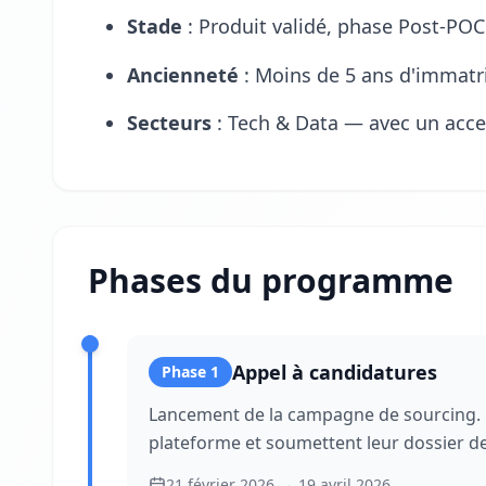
Stade
: Produit validé, phase Post-POC
Ancienneté
: Moins de 5 ans d'immatr
Secteurs
: Tech & Data — avec un accent
Phases du programme
Appel à candidatures
Phase
1
Lancement de la campagne de sourcing. L
plateforme et soumettent leur dossier d
21 février 2026
→
19 avril 2026