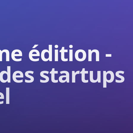
e édition -
 des startups
el